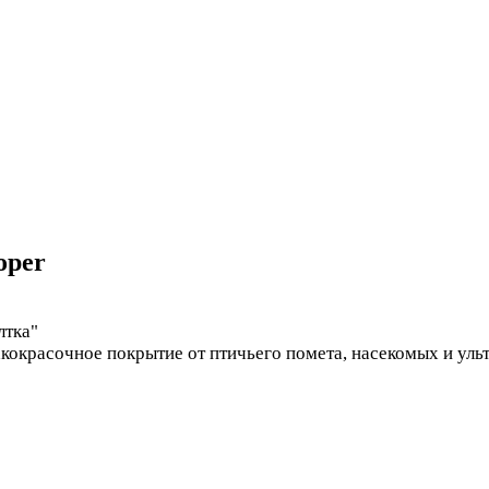
oper
лтка"
лакокрасочное покрытие от птичьего помета, насекомых и ул